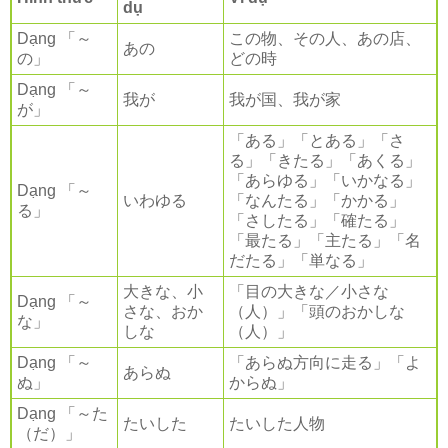
dụ
Dạng 「～
この物、その人、あの店、
あの
の」
どの時
Dạng 「～
我が
我が国、我が家
が」
「ある」「とある」「さ
る」「きたる」「あくる」
「あらゆる」「いかなる」
Dạng 「～
いわゆる
「なんたる」「かかる」
る」
「さしたる」「確たる」
「最たる」「主たる」「名
だたる」「単なる」
大きな、小
「目の大きな／小さな
Dạng 「～
さな、おか
（人）」「頭のおかしな
な」
しな
（人）」
Dạng 「～
「あらぬ方向に走る」「よ
あらぬ
ぬ」
からぬ」
Dạng 「～た
たいした
たいした人物
（だ）」