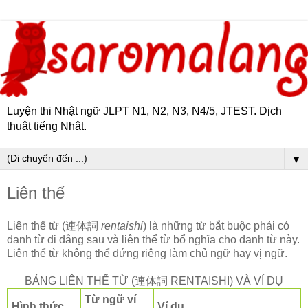
Luyện thi Nhật ngữ JLPT N1, N2, N3, N4/5, JTEST. Dịch
thuật tiếng Nhật.
▼
Liên thể
Liên thể từ (連体詞
rentaishi
) là những từ bắt buộc phải có
danh từ đi đằng sau và liên thể từ bổ nghĩa cho danh từ này.
Liên thể từ không thể đứng riêng làm chủ ngữ hay vị ngữ.
BẢNG LIÊN THỂ TỪ (連体詞 RENTAISHI) VÀ VÍ DỤ
Từ ngữ ví
Hình thức
Ví dụ