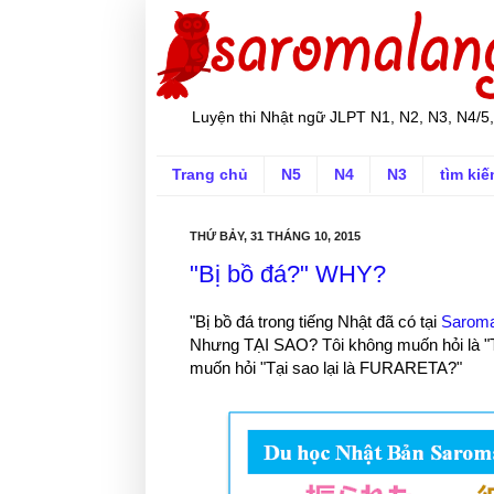
Luyện thi Nhật ngữ JLPT N1, N2, N3, N4/5,
Trang chủ
N5
N4
N3
tìm ki
THỨ BẢY, 31 THÁNG 10, 2015
"Bị bồ đá?" WHY?
"Bị bồ đá trong tiếng Nhật đã có tại
Saroma
Nhưng TẠI SAO? Tôi không muốn hỏi là "Tạ
muốn hỏi "Tại sao lại là FURARETA?"