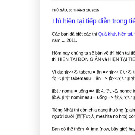
THỨ SÁU, 30 THÁNG 10, 2015
Thì hiện tại tiếp diễn trong t
Các bạn đã biết các thì
Quá khứ, hiện tại, 
năm ... 2011.
Hôm nay chúng ta sẽ bàn về thì hiện tại ti
thì HIỆN TẠI ĐƠN GIẢN và HIỆN TẠI TIẾP D
Ví dụ: 食べる taberu = ăn => 食べている ta
食べます tabemasu = ăn => 食べています tabe
飲む nomu = uống => 飲んでいる nonde iru =
飲みます nomimasu = uống => 飲んでいます non
Tiếng Nhật thì còn chia dạng thường (plain
người dưới (目下の人 meshita no hito) còn 
Bạn có thể thêm 今 ima (now, bây giờ) hay