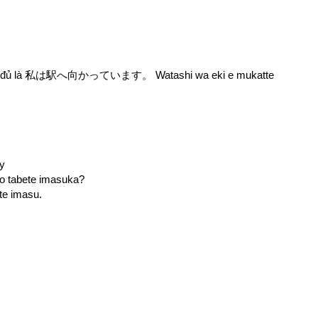
câu đầy đủ là 私は駅へ向かっています。 Watashi wa eki e mukatte
ây
bete imasuka?
imasu.