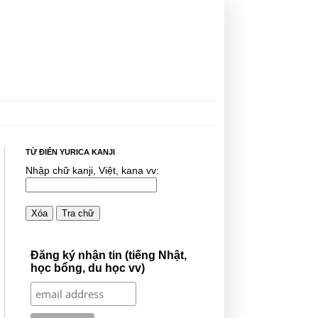
TỪ ĐIỂN YURICA KANJI
Nhập chữ kanji, Việt, kana vv:
Xóa
Tra chữ
Đăng ký nhận tin (tiếng Nhật,
học bổng, du học vv)