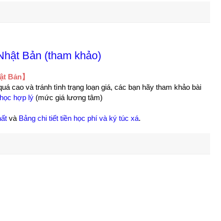
 Nhật Bản (tham khảo)
hật Bản】
quá cao và tránh tình trạng loạn giá, các bạn hãy tham khảo bài
 học hợp lý
(mức giá lương tâm)
hất
và
Bảng chi tiết tiền học phí và ký túc xá
.