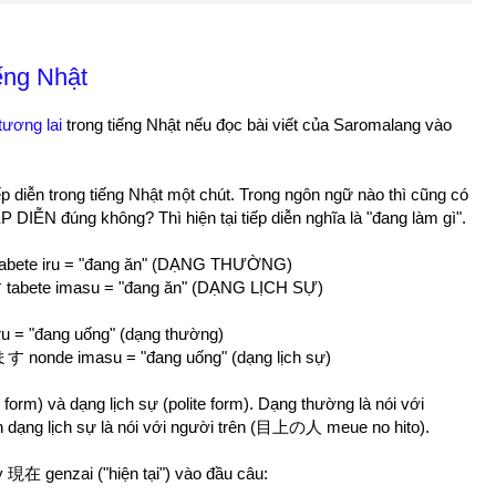
iếng Nhật
tương lai
trong tiếng Nhật nếu đọc bài viết của Saromalang vào
ếp diễn trong tiếng Nhật một chút. Trong ngôn ngữ nào thì cũng có
IỄN đúng không? Thì hiện tại tiếp diễn nghĩa là "đang làm gì".
bete iru = "đang ăn" (DẠNG THƯỜNG)
te imasu = "đang ăn" (DẠNG LỊCH SỰ)
 "đang uống" (dạng thường)
de imasu = "đang uống" (dạng lịch sự)
 form) và dạng lịch sự (polite form). Dạng thường là nói với
dạng lịch sự là nói với người trên (目上の人 meue no hito).
 現在 genzai ("hiện tại") vào đầu câu: