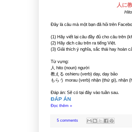
人に
Hit
Đây là câu mà một bạn đã hỏi trên Faceboo
(1) Hãy viết lại câu đầy đủ cho câu trên (
(2) Hãy dịch câu trên ra tiếng Việt.
(3) Giải thích ý nghĩa, sắc thái hay hoà
Từ vựng:
人 hito (noun) người
教える oshieru (verb) dạy, dạy bảo
もらう morau (verb) nhận (thứ gì), nhận (h
Đáp án: Sẽ có tại đây vào tuần sau.
ĐÁP ÁN
Đọc thêm »
5 comments