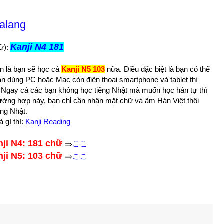
malang
Kanji N4 181
hữ):
ên là bạn sẽ học cả
Kanji N5 103
nữa. Điều đặc biệt là bạn có thể
 bạn dùng PC hoặc Mac còn điện thoại smartphone và tablet thì
Ngay cả các bạn không học tiếng Nhật mà muốn học hán tự thì
trường hợp này, bạn chỉ cần nhận mặt chữ và âm Hán Việt thôi
ng Nhật.
 gì thì:
Kanji Reading
nji N4: 181 chữ
⇒
ここ
ji N5: 103 chữ
⇒
ここ