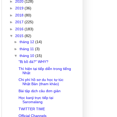
►
2020
(128)
►
2019
(36)
►
2018
(80)
►
2017
(225)
►
2016
(183)
▼
2015
(82)
►
tháng 12
(14)
►
tháng 11
(3)
▼
tháng 10
(15)
"Bị bồ đá?" WHY?
Thì hiện tại tiếp diễn trong tiếng
Nhật
Chi phí hồ sơ du học tự túc
Nhật Bản (tham khảo)
Bài tập dịch câu đơn giản
Học kanji trực tiếp tại
Saromalang
TWITTER TIME
Official Channels