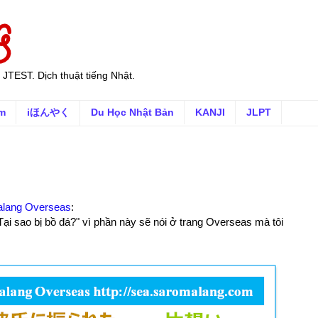
 JTEST. Dịch thuật tiếng Nhật.
ếm
iほんやく
Du Học Nhật Bản
KANJI
JLPT
lang Overseas
:
i sao bị bồ đá?" vì phần này sẽ nói ở trang Overseas mà tôi