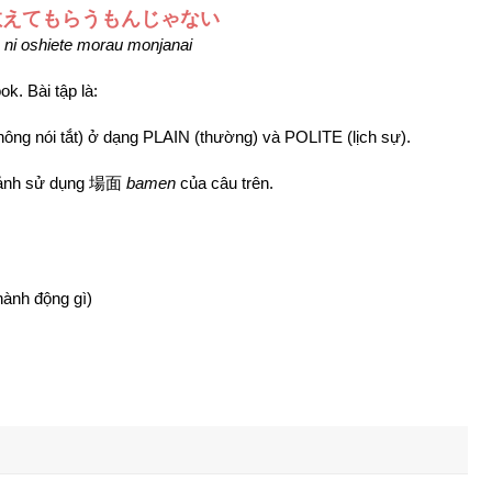
教えてもらうもんじゃない
o ni oshiete morau monjanai
k. Bài tập là:
không nói tắt) ở dạng PLAIN (thường) và POLITE (lịch sự).
n cảnh sử dụng 場面
bamen
của câu trên.
ành động gì)