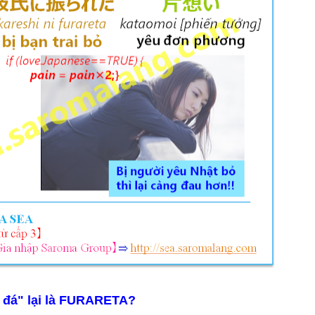
ồ đá" lại là FURARETA?