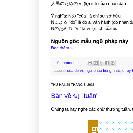
人民のための vì (lợi ích của) nhân dân
Ý nghĩa: Nの "của" là chỉ sự sở hữu.
Nによる "do" là do ai vận hành (do nhân dâ
Nのための "vì" là vì lợi ích của ai.
Nguồn gốc mẫu ngữ pháp này
Đọc thêm »
0 comments
Labels:
của do vì
,
ngữ pháp tiếng nhật
,
of by 
THỨ HAI, 29 THÁNG 8, 2016
Bàn về 旬 "tuần"
Chúng ta hay nghe các chữ thượng tuần, t