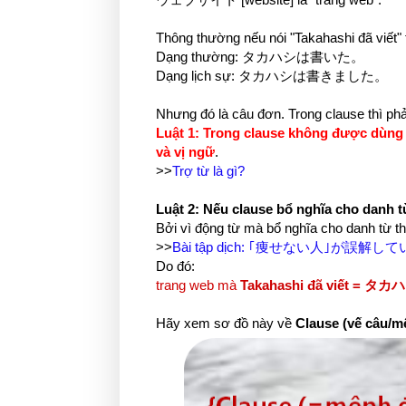
Thông thường nếu nói "Takahashi đã viết" t
Dạng thường: タカハシは書いた。
Dạng lịch sự: タカハシは書きました。
Nhưng đó là câu đơn. Trong clause thì ph
Luật 1: Trong clause không được dùng
và vị ngữ
.
>>
Trợ từ là gì?
Luật 2: Nếu clause bổ nghĩa cho danh 
Bởi vì động từ mà bổ nghĩa cho danh từ th
>>
Bài tập dịch: ｢痩せない人｣が誤
Do đó:
trang web mà
Takahashi đã viết 
Hãy xem sơ đồ này về
Clause (vế câu/m