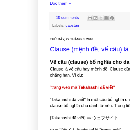
Đọc thêm »
10 comments
Labels:
capstan
THỨ BẢY, 27 THÁNG 8, 2016
Clause (mệnh đề, vế câu) là
Vế câu (clause) bổ nghĩa cho da
Clause là vế câu hay mệnh đề. Clause dù
chẳng hạn. Ví dụ:
"trang web mà
Takahashi đã viết"
"Takahashi đã viết" là một câu bổ nghĩa c
clause bổ nghĩa cho danh từ nên. Trong ti
{Takahashi đã viết} ⇒ ウェブサイト
ウェブサイト [website] là "trang web".