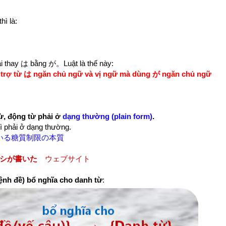
hì là:
ải thay は bằng が。Luật là thế này:
 trợ từ は ngăn chủ ngữ và vị ngữ mà dùng が ngăn chủ ngữ
từ, động từ phải ở
dạng thường (plain form)
.
ì phải ở dạng thường.
解している糖質制限の本質
= タカハシが書いた
ウェブサイト
ệnh đề) bổ nghĩa cho danh từ
: