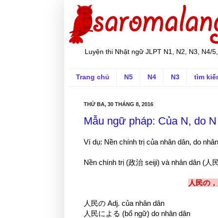
Luyện thi Nhật ngữ JLPT N1, N2, N3, N4/5,
Trang chủ
N5
N4
N3
tìm ki
THỨ BA, 30 THÁNG 8, 2016
Mẫu ngữ pháp: Của N, do N 
Ví dụ: Nền chính trị của nhân dân, do nhâ
Nền chính trị (政治 seiji) và nhân dân (人民 
人民の，
人民の Adj. của nhân dân
人民による (bổ ngữ) do nhân dân