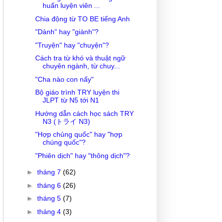
huấn luyện viên ...
Chia động từ TO BE tiếng Anh
"Dành" hay "giành"?
"Truyện" hay "chuyện"?
Cách tra từ khó và thuật ngữ
chuyên ngành, từ chuy...
"Cha nào con nấy"
Bộ giáo trình TRY luyện thi
JLPT từ N5 tới N1
Hướng dẫn cách học sách TRY
N3 (トライ N3)
"Hợp chủng quốc" hay "hợp
chúng quốc"?
"Phiên dịch" hay "thông dịch"?
►
tháng 7
(62)
►
tháng 6
(26)
►
tháng 5
(7)
►
tháng 4
(3)