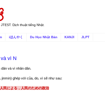
 JTEST. Dịch thuật tiếng Nhật.
ếm
iほんやく
Du Học Nhật Bản
KANJI
JLPT
và vì N
n dân và vì nhân dân.
jinmin) ghép với của, do, vì sẽ như sau:
人民による，人民のための政治