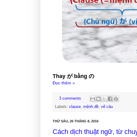
Thay が bằng の
Đọc thêm »
3 comments
Labels:
clause
,
mệnh đề
,
vế câu
THỨ SÁU, 26 THÁNG 8, 2016
Cách dịch thuật ngữ, từ chu