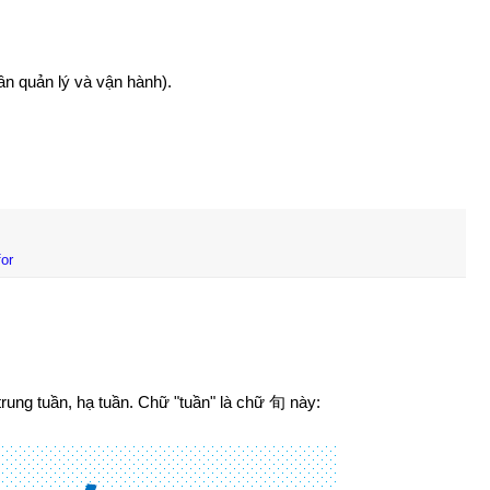
n quản lý và vận hành).
for
rung tuần, hạ tuần. Chữ "tuần" là chữ 旬 này: