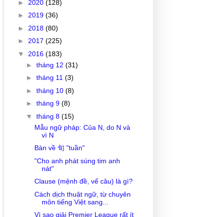
►
2020
(128)
►
2019
(36)
►
2018
(80)
►
2017
(225)
▼
2016
(183)
►
tháng 12
(31)
►
tháng 11
(3)
►
tháng 10
(8)
►
tháng 9
(8)
▼
tháng 8
(15)
Mẫu ngữ pháp: Của N, do N và
vì N
Bàn về 旬 "tuần"
"Cho anh phát súng tim anh
nát"
Clause (mệnh đề, vế câu) là gì?
Cách dịch thuật ngữ, từ chuyên
môn tiếng Việt sang...
Vì sao giải Premier League rất ít