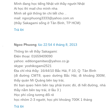
Mình đang học tiếng Nhật với thầy người Nhật
Ai học thì mail cho mình nha
Mình sẽ gửi thông tin chi tiết cho ..
mail: ngocphuong3333@yahoo.com.vn
(thầy Sakagami sống ở Tân Bình, TP HCM)
Trả lời
Ngoc Phuong
lúc 22:54 4 tháng 8, 2013
Thông tin về thầy Sakagami:
Điện thoại: 01659409090
yahoo: editiongamitwo@yahoo.co.jp
skype: yoshikogami2521
Địa chỉ nhà thầy: 16/44/10 Bắc Hải, F:10, Q: Tân Bình
(đi đường CMT8, quẹo dường Bắc Hải, đi khoảng 300M,
thấy quán Mì Quảng bên tay trái,
thì bạn quẹo hẻm bên tay phải trươc đó, đi hết đường, nhà
thầy nằm bên tay trái, ờ lầu 3 )
Học phí cũng tương đối rẻ
học nhóm 2-3 người, học phí khoảng 700K 1 tháng
Trả lời