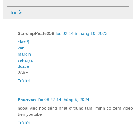
Trả lời
StarshipPirate256
lúc 02:14 5 tháng 10, 2023
elazığ
van
mardin
sakarya
düzce
0A6F
Trả lời
Phanvan
lúc 08:47 14 tháng 5, 2024
ngoài việc học tiếng nhật ở trung tâm, mình có xem video
trên youtube
Trả lời