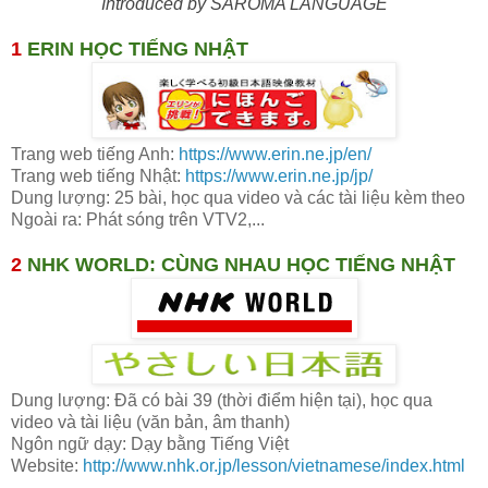
Introduced by SAROMA LANGUAGE
1
ERIN HỌC TIẾNG NHẬT
Trang web tiếng Anh:
https://www.erin.ne.jp/en/
Trang web tiếng Nhật:
https://www.erin.ne.jp/jp/
Dung lượng: 25 bài, học qua video và các tài liệu kèm theo
Ngoài ra: Phát sóng trên VTV2,...
2
NHK WORLD: CÙNG NHAU HỌC TIẾNG NHẬT
Dung lượng: Đã có bài 39 (thời điểm hiện tại), học qua
video và tài liệu (văn bản, âm thanh)
Ngôn ngữ dạy: Dạy bằng Tiếng Việt
Website:
http://www.nhk.or.jp/lesson/vietnamese/index.html