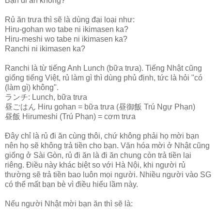
Bạn đi ăn không?
Rủ ăn trưa thì sẽ là dùng đại loại như:
Hiru-gohan wo tabe ni ikimasen ka?
Hiru-meshi wo tabe ni ikimasen ka?
Ranchi ni ikimasen ka?
Ranchi là từ tiếng Anh Lunch (bữa trưa). Tiếng Nhật cũng
giống tiếng Việt, rủ làm gì thì dùng phủ định, tức là hỏi "có
(làm gì) không".
ランチ: Lunch, bữa trưa
昼ごはん Hiru gohan = bữa trưa (昼御飯 Trú Ngự Phạn)
昼飯 Hirumeshi (Trú Phạn) = cơm trưa
Đây chỉ là rủ đi ăn cùng thôi, chứ không phải họ mời bạn
nên họ sẽ không trả tiền cho bạn. Văn hóa mời ở Nhật cũng
giống ở Sài Gòn, rủ đi ăn là đi ăn chung còn trả tiền lại
riêng. Điều này khác biệt so với Hà Nội, khi người rủ
thường sẽ trả tiền bao luôn mọi người. Nhiều người vào SG
có thể mất bạn bè vì điều hiểu lầm này.
Nếu người Nhật mời bạn ăn thì sẽ là: