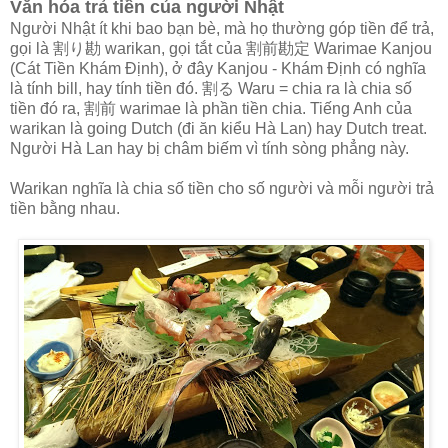
Văn hóa trả tiền của người Nhật
Người Nhật ít khi bao bạn bè, mà họ thường góp tiền để trả,
gọi là 割り勘 warikan, gọi tắt của 割前勘定 Warimae Kanjou
(Cát Tiền Khám Định), ở đây Kanjou - Khám Định có nghĩa
là tính bill, hay tính tiền đó. 割る Waru = chia ra là chia số
tiền đó ra, 割前 warimae là phần tiền chia. Tiếng Anh của
warikan là going Dutch (đi ăn kiểu Hà Lan) hay Dutch treat.
Người Hà Lan hay bị châm biếm vì tính sòng phẳng này.
Warikan nghĩa là chia số tiền cho số người và mỗi người trả
tiền bằng nhau.