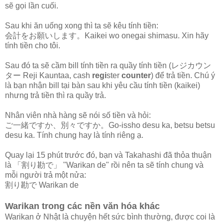
sẽ gọi lần cuối.
Sau khi ăn uống xong thì ta sẽ kêu tính tiền:
会計をお願いします。Kaikei wo onegai shimasu. Xin hãy
tính tiền cho tôi.
Sau đó ta sẽ cầm bill tính tiền ra quầy tính tiền (レジカウン
ター Reji Kauntaa, cash
regi
ster
counter
) để trả tiền. Chú ý
là bạn nhận bill tại bàn sau khi yêu cầu tính tiền (kaikei)
nhưng trả tiền thì ra quầy trả.
Nhân viên nhà hàng sẽ nói số tiền và hỏi:
ご一緒ですか、別々ですか。Go-issho desu ka, betsu betsu
desu ka. Tính chung hay là tính riêng ạ.
Quay lại 15 phút trước đó, bạn và Takahashi đã thỏa thuận
là 「割り勘で」 "Warikan de" rồi nên ta sẽ tính chung và
mỗi người trả một nửa:
割り勘で Warikan de
Warikan trong các nền văn hóa khác
Warikan ở Nhật là chuyện hết sức bình thường, được coi là