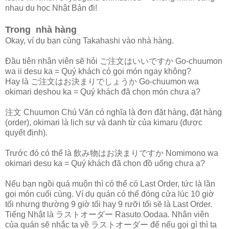
nhau du học Nhật Bản đi!
Trong nhà hàng
Okay, ví dụ bạn cùng Takahashi vào nhà hàng.
Đầu tiên nhân viên sẽ hỏi ご注文はいいですか Go-chuumon
wa ii desu ka = Quý khách có gọi món ngay không?
Hay là ご注文はお決まりでしょうか Go-chuumon wa
okimari deshou ka = Quý khách đã chọn món chưa ạ?
注文 Chuumon Chú Văn có nghĩa là đơn đặt hàng, đặt hàng
(order), okimari là lịch sự và danh từ của kimaru (được
quyết định).
Trước đó có thể là 飲み物はお決まりですか Nomimono wa
okimari desu ka = Quý khách đã chọn đồ uống chưa ạ?
Nếu bạn ngồi quá muộn thì có thể có Last Order, tức là lần
gọi món cuối cùng. Ví dụ quán có thể đóng cửa lúc 10 giờ
tối nhưng thường 9 giờ tối hay 9 rưỡi tối sẽ là Last Order.
Tiếng Nhật là ラストオーダー Rasuto Oodaa. Nhân viên
của quán sẽ nhắc ta về ラストオーダー để nếu gọi gì thì ta