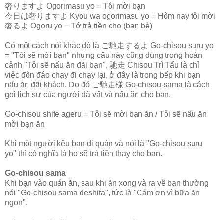
奢りますよ Ogorimasu yo = Tôi mời bạn
今日は奢りますよ Kyou wa ogorimasu yo = Hôm nay tôi mời
奢るよ Ogoru yo = Tớ trả tiền cho (bạn bè)
Có một cách nói khác đó là ご馳走するよ Go-chisou suru yo
= "Tôi sẽ mời bạn" nhưng câu này cũng dùng trong hoàn
cảnh "Tôi sẽ nấu ăn đãi bạn", 馳走 Chisou Trì Tẩu là chỉ
việc đôn đáo chạy đi chạy lại, ở đây là trong bếp khi bạn
nấu ăn đãi khách. Do đó ご馳走様 Go-chisou-sama là cách
gọi lịch sự của người đã vất vả nấu ăn cho bạn.
Go-chisou shite ageru = Tôi sẽ mời bạn ăn / Tôi sẽ nấu ăn
mời bạn ăn
Khi một người kêu bạn đi quán và nói là "Go-chisou suru
yo" thì có nghĩa là họ sẽ trả tiền thay cho bạn.
Go-chisou sama
Khi bạn vào quán ăn, sau khi ăn xong và ra về bạn thường
nói "Go-chisou sama deshita", tức là "Cám ơn vì bữa ăn
ngon".