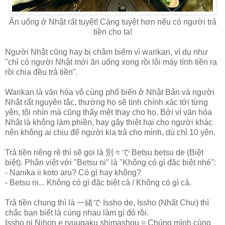
Ăn uống ở Nhật rất tuyệt! Càng tuyệt hơn nếu có người trả
tiền cho ta!
Người Nhật cũng hay bị châm biếm vì warikan, ví dụ như
"chỉ có người Nhật mới ăn uống xong rồi lôi máy tính tiền ra
rồi chia đều trả tiền".
Warikan là văn hóa vô cùng phổ biến ở Nhật Bản và người
Nhật rất nguyên tắc, thường họ sẽ tính chính xác tới từng
yên, tôi nhìn mà cũng thấy mệt thay cho họ. Bởi vì văn hóa
Nhật là không làm phiền, hay gây thiệt hại cho người khác
nên không ai chịu để người kia trả cho mình, dù chỉ 10 yên.
Trả tiền riêng rẽ thì sẽ gọi là 別々で Betsu betsu de (Biệt
biệt). Phân việt với "Betsu ni" là "Không có gì đặc biệt nhé":
- Nanika ii koto aru? Có gì hay không?
- Betsu ni... Không có gì đặc biệt cả / Không có gì cả.
Trả tiền chung thì là 一緒で Issho de, Issho (Nhất Chư) thì
chắc bạn biết là cùng nhau làm gì đó rồi.
Issho ni Nihon e ryuugaku shimashou = Chúng mình cùng