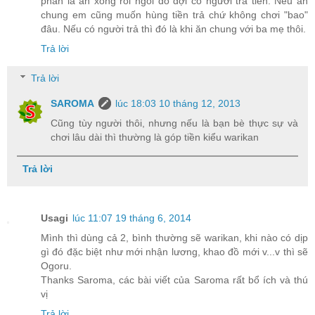
phần là ăn xong rồi ngồi đó đợi có người trả tiền. Nếu ăn
chung em cũng muốn hùng tiền trả chứ không chơi "bao"
đâu. Nếu có người trả thì đó là khi ăn chung với ba mẹ thôi.
Trả lời
Trả lời
SAROMA
lúc 18:03 10 tháng 12, 2013
Cũng tùy người thôi, nhưng nếu là bạn bè thực sự và
chơi lâu dài thì thường là góp tiền kiểu warikan
Trả lời
Usagi
lúc 11:07 19 tháng 6, 2014
Mình thì dùng cả 2, bình thường sẽ warikan, khi nào có dịp
gì đó đặc biệt như mới nhận lương, khao đồ mới v...v thì sẽ
Ogoru.
Thanks Saroma, các bài viết của Saroma rất bổ ích và thú
vị
Trả lời