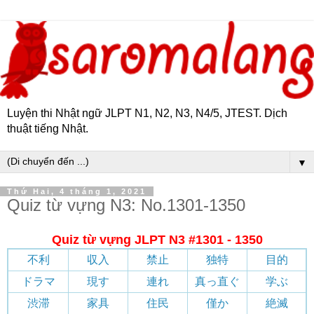
Luyện thi Nhật ngữ JLPT N1, N2, N3, N4/5, JTEST. Dịch
thuật tiếng Nhật.
▼
Thứ Hai, 4 tháng 1, 2021
Quiz từ vựng N3: No.1301-1350
Quiz từ vựng JLPT N3 #1301 - 1350
不利
収入
禁止
独特
目的
ドラマ
現す
連れ
真っ直ぐ
学ぶ
渋滞
家具
住民
僅か
絶滅