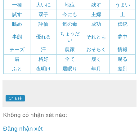
一種
大いに
地位
残す
うまい
試す
双子
今にも
主婦
土
眺め
評価
気の毒
成功
伝統
ちょうだ
事態
優れる
それとも
夢中
い
チーズ
汗
農家
おそらく
情報
肩
格好
全て
履く
腐る
ふと
夜明け
居眠り
年月
差別
Chia sẻ
Không có nhận xét nào:
Đăng nhận xét