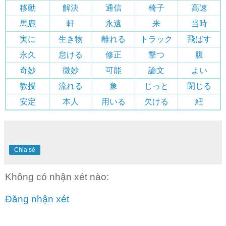
移動
解決
通信
椅子
高速
馬鹿
軒
永遠
来
当時
実に
生き物
離れる
トラック
飛ばす
永久
怠ける
修正
撃つ
腹
奇妙
微妙
可能
論文
よい
教授
流れる
象
じっと
閉じる
安定
本人
用いる
欠ける
紐
Chia sẻ
Không có nhận xét nào:
Đăng nhận xét