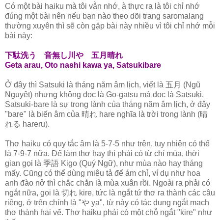
Có một bài haiku mà tôi vẫn nhớ, à thực ra là tôi chỉ nhớ
đúng một bài nên nếu bạn nào theo dõi trang saromalang
thường xuyên thì sẽ còn gặp bài này nhiều vì tôi chỉ nhớ mỗi
bài này:
下駄洗う 音無し川や 五月晴れ
Geta arau, Oto nashi kawa ya, Satsukibare
Ở đây thì Satsuki là tháng năm âm lịch, viết là 五月 (Ngũ
Nguyệt) nhưng không đọc là Go-gatsu mà đọc là Satsuki.
Satsuki-bare là sự trong lành của tháng năm âm lịch, ở đây
"bare" là biến âm của 晴れ hare nghĩa là trời trong lành (晴
れる hareru).
Thơ haiku có quy tắc âm là 5-7-5 như trên, tuy nhiên có thể
là 7-9-7 nữa. Để làm thơ hay thì phải có từ chỉ mùa, thời
gian gọi là 季語 Kigo (Quý Ngữ), như mùa nào hay tháng
mấy. Cũng có thể dùng miêu tả để ám chỉ, ví dụ như hoa
anh đào nở thì chắc chắn là mùa xuân rồi. Ngoài ra phải có
ngắt nữa, gọi là 切れ kire, tức là ngắt tứ thơ ra thành các câu
riêng, ở trên chính là "や ya", từ này có tác dụng ngắt mạch
thơ thành hai vế. Thơ haiku phải có một chỗ ngắt "kire" như