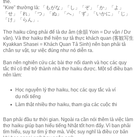
thế.
"Kire" thường là: 「もがな」「し」「ぞ」「か」「よ」
「せ」「れ」「つ」「ぬ」「へ」「ず」「いかに」「じ」
「け」「らん」.
Thơ haiku cũng phải để là dư âm (余韻 Yoin = Dư vận / Dư
vần). Và thơ haiku thể hiện sự tả thực khách quan (客観写生
Kyakkan Shasei = Khách Quan Tả Sinh) nên bạn phải tả
chân sự vật, sự việc đúng như nó diễn ra.
Bạn nên nghiên cứu các bài thơ nổi danh và học các quy
tắc thì có thể trở thành nhà thơ haiku được. Một số điều bạn
nên làm:
Học nguyên lý thơ haiku, học các quy tắc và ví
dụ nổi tiếng
Làm thật nhiều thơ haiku, tham gia các cuộc thi
Bạn phải đầu tư thời gian. Ngoài ra cần nói thêm là việc làm
thơ haiku giúp bạn hiểu tiếng Nhật tốt hơn đấy. Vì bạn phải
tìm hiểu, suy tư tìm ý thơ mà. Việc suy nghĩ là điều cơ bản