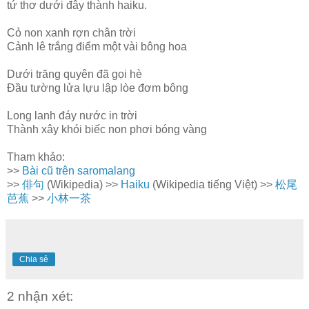
tứ thơ dưới đây thành haiku.
Cỏ non xanh rợn chân trời
Cảnh lê trắng điểm một vài bông hoa
Dưới trăng quyên đã gọi hè
Đầu tường lửa lựu lập lòe đơm bông
Long lanh đáy nước in trời
Thành xây khói biếc non phơi bóng vàng
Tham khảo:
>>
Bài cũ trên saromalang
>>
俳句
(Wikipedia) >>
Haiku
(Wikipedia tiếng Việt) >>
松尾
芭蕉
>>
小林一茶
Chia sẻ
2 nhận xét: