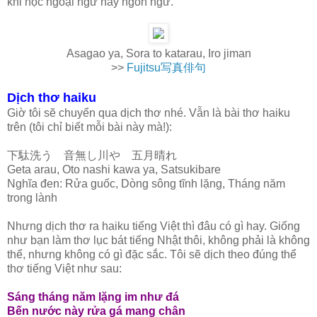
khi học ngoại ngữ hay ngôn ngữ.
Asagao ya, Sora to katarau, Iro jiman
>>
Fujitsu写真俳句
Dịch thơ haiku
Giờ tôi sẽ chuyển qua dịch thơ nhé. Vẫn là bài thơ haiku
trên (tôi chỉ biết mỗi bài này mà!):
下駄洗う 音無し川や 五月晴れ
Geta arau, Oto nashi kawa ya, Satsukibare
Nghĩa đen: Rửa guốc, Dòng sông tĩnh lặng, Tháng năm
trong lành
Nhưng dịch thơ ra haiku tiếng Việt thì đâu có gì hay. Giống
như bạn làm thơ lục bát tiếng Nhật thôi, không phải là không
thể, nhưng không có gì đặc sắc. Tôi sẽ dịch theo đúng thể
thơ tiếng Việt như sau:
Sáng tháng năm lặng im như đá
Bến nước này rửa gá mang chân