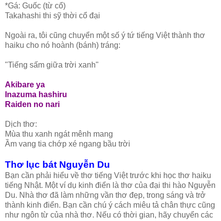
*Gá: Guốc (từ cổ)
Takahashi thi sỹ thời cổ đại
Ngoài ra, tôi cũng chuyển một số ý tứ tiếng Việt thành thơ
haiku cho nó hoành (bánh) tráng:
"Tiếng sấm giữa trời xanh"
Akibare ya
Inazuma hashiru
Raiden no nari
Dịch thơ:
Mùa thu xanh ngát mênh mang
Ầm vang tia chớp xé ngang bầu trời
Thơ lục bát Nguyễn Du
Bạn cần phải hiểu về thơ tiếng Việt trước khi học thơ haiku
tiếng Nhật. Một ví dụ kinh điển là thơ của đại thi hào Nguyễn
Du. Nhà thơ đã làm những vần thơ đẹp, trong sáng và trở
thành kinh điển. Bạn cần chú ý cách miêu tả chân thực cũng
như ngôn từ của nhà thơ. Nếu có thời gian, hãy chuyển các