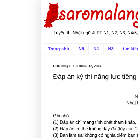
Luyện thi Nhật ngữ JLPT N1, N2, N3, N4/5,
Trang chủ
N5
N4
N3
tìm ki
CHỦ NHẬT, 7 THÁNG 12, 2014
Đáp án kỳ thi năng lực tiến
N
Nhật 
Ghi nhớ:
(1) Đáp án chỉ mang tính chất tham khảo,
(2) Đáp án có thể không đầy đủ (tùy các "
(3) Bạn làm sai không có nghĩa điểm bạ