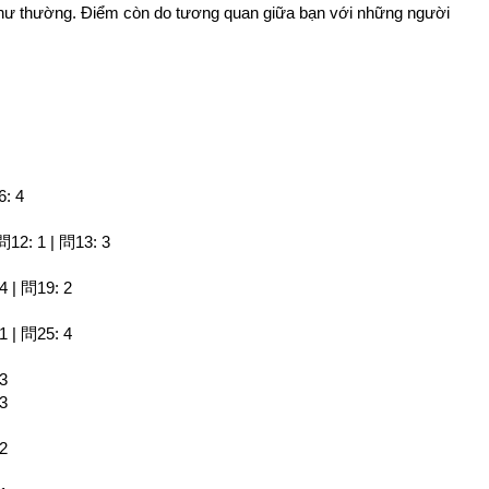
hư thường. Điểm còn do tương quan giữa bạn với những người
6: 4
 問12: 1 | 問13: 3
4 | 問19: 2
1 | 問25: 4
 3
 3
 2