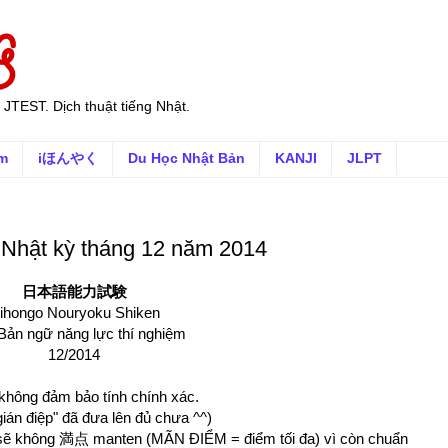
 JTEST. Dịch thuật tiếng Nhật.
ếm
iほんやく
Du Học Nhật Bản
KANJI
JLPT
g Nhật kỳ tháng 12 năm 2014
日本語能力試験
ihongo Nouryoku Shiken
Bản ngữ năng lực thí nghiệm
12/2014
 không đảm bảo tính chính xác.
gián điệp" đã đưa lên đủ chưa ^^)
n sẽ không 満点 manten (MÃN ĐIỂM = điểm tối đa) vì còn chuẩn