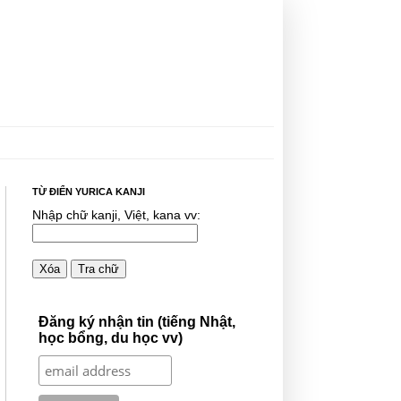
TỪ ĐIỂN YURICA KANJI
Nhập chữ kanji, Việt, kana vv:
Xóa
Tra chữ
Đăng ký nhận tin (tiếng Nhật,
học bổng, du học vv)