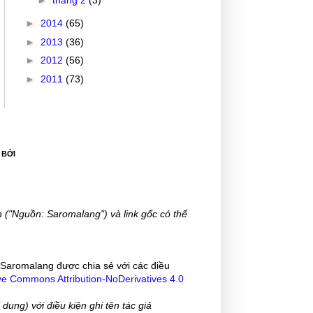
►
2014
(65)
►
2013
(36)
►
2012
(56)
►
2011
(73)
 BỞI
 ("Nguồn: Saromalang") và link gốc có thể
Saromalang
được chia sẻ với các điều
ve Commons Attribution-NoDerivatives 4.0
 dung) với điều kiện ghi tên tác giả