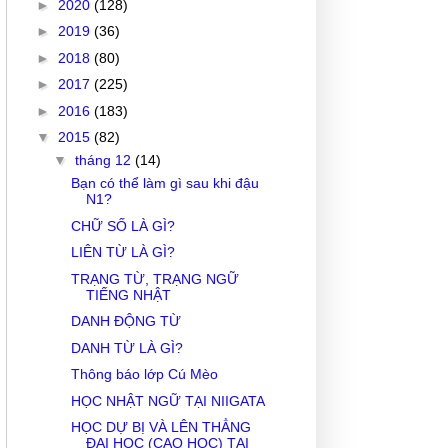
►
2020
(128)
►
2019
(36)
►
2018
(80)
►
2017
(225)
►
2016
(183)
▼
2015
(82)
▼
tháng 12
(14)
Bạn có thể làm gì sau khi đậu
N1?
CHỮ SỐ LÀ GÌ?
LIÊN TỪ LÀ GÌ?
TRẠNG TỪ, TRẠNG NGỮ
TIẾNG NHẬT
DANH ĐỘNG TỪ
DANH TỪ LÀ GÌ?
Thông báo lớp Cú Mèo
HỌC NHẬT NGỮ TẠI NIIGATA
HỌC DỰ BỊ VÀ LÊN THẲNG
ĐẠI HỌC (CAO HỌC) TẠI