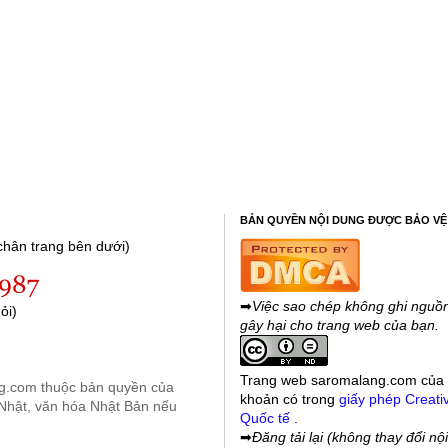
BẢN QUYỀN NỘI DUNG ĐƯỢC BẢO VỆ
hân trang bên dưới)
➡
Việc sao chép không ghi nguồn
ỏi)
gây hại cho trang web của bạn.
Trang web saromalang.com
của
ng.com thuộc bản quyền của
khoản có trong
giấy phép Creati
Nhật, văn hóa Nhật Bản nếu
Quốc tế
.
➡
Đăng tải lại (không thay đổi nội