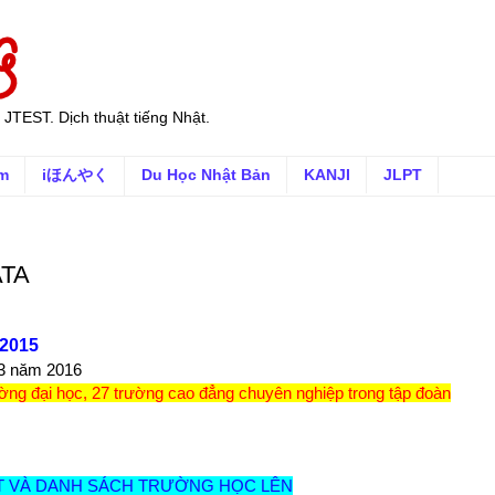
 JTEST. Dịch thuật tiếng Nhật.
ếm
iほんやく
Du Học Nhật Bản
KANJI
JLPT
ATA
/2015
 3 năm 2016
ường đại học, 27 trường cao đẳng chuyên nghiệp trong tập đoàn
ẾT VÀ DANH SÁCH TRƯỜNG HỌC LÊN