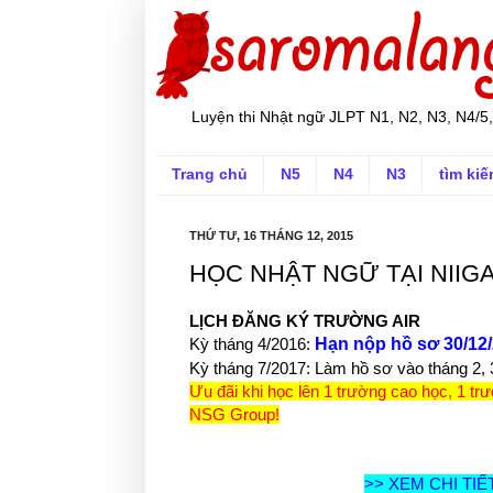
Luyện thi Nhật ngữ JLPT N1, N2, N3, N4/5,
Trang chủ
N5
N4
N3
tìm ki
THỨ TƯ, 16 THÁNG 12, 2015
HỌC NHẬT NGỮ TẠI NIIG
LỊCH ĐĂNG KÝ TRƯỜNG AIR
Kỳ tháng 4/2016:
Hạn nộp hồ sơ 30/12
Kỳ tháng 7/2017: Làm hồ sơ vào tháng 2,
Ưu đãi khi học lên 1 trường cao học, 1 tr
NSG Group!
>> XEM CHI TI