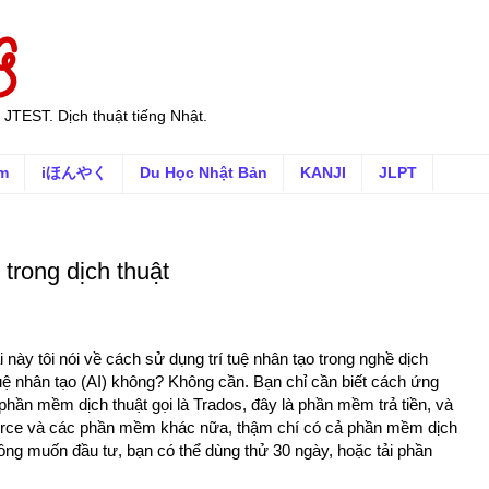
 JTEST. Dịch thuật tiếng Nhật.
ếm
iほんやく
Du Học Nhật Bản
KANJI
JLPT
 trong dịch thuật
i này tôi nói về cách sử dụng trí tuệ nhân tạo trong nghề dịch
í tuệ nhân tạo (AI) không? Không cần. Bạn chỉ cần biết cách ứng
hần mềm dịch thuật gọi là Trados, đây là phần mềm trả tiền, và
ource và các phần mềm khác nữa, thậm chí có cả phần mềm dịch
ông muốn đầu tư, bạn có thể dùng thử 30 ngày, hoặc tải phần