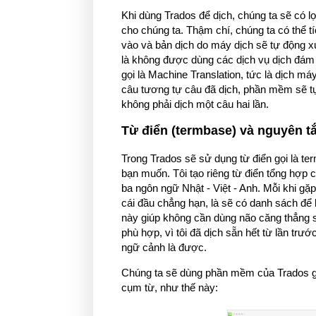
Khi dùng Trados để dịch, chúng ta sẽ có l
cho chúng ta. Thậm chí, chúng ta có thể 
vào và bản dịch do máy dịch sẽ tự động xu
là không được dùng các dịch vụ dịch đám 
gọi là Machine Translation, tức là dịch máy
câu tương tự câu đã dịch, phần mềm sẽ tự 
không phải dịch một câu hai lần.
Từ điển (termbase) và nguyên tắ
Trong Trados sẽ sử dụng từ điển gọi là te
bạn muốn. Tôi tạo riêng từ điển tổng hợp c
ba ngôn ngữ Nhật - Việt - Anh. Mỗi khi gặp 
cái đầu chẳng hạn, là sẽ có danh sách để 
này giúp không cần dùng não căng thẳng su
phù hợp, vì tôi đã dịch sẵn hết từ lần trư
ngữ cảnh là được.
Chúng ta sẽ dùng phần mềm của Trados gọi
cụm từ, như thế này: