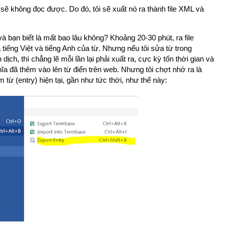
sẽ không đọc được. Do đó, tôi sẽ xuất nó ra thành file XML và
và bạn biết là mất bao lâu không? Khoảng 20-30 phút, ra file
a tiếng Việt và tiếng Anh của từ. Nhưng nếu tôi sửa từ trong
ịch, thì chẳng lẽ mỗi lần lại phải xuất ra, cực kỳ tốn thời gian và
ĩa đã thêm vào lên từ điển trên web. Nhưng tôi chợt nhớ ra là
 từ (entry) hiện tại, gần như tức thời, như thế này: