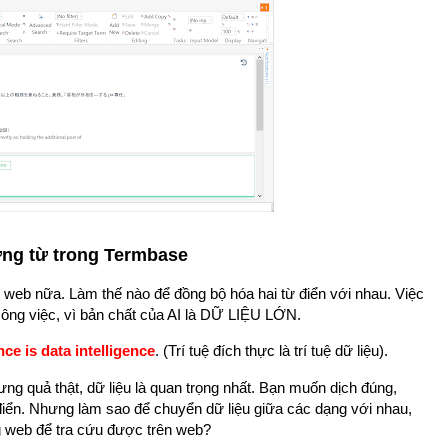
ựng từ trong Termbase
n web nữa. Làm thế nào để đồng bộ hóa hai từ điển với nhau. Việc
 công việc, vì bản chất của AI là DỮ LIỆU LỚN.
nce is data intelligence
. (Trí tuệ đích thực là trí tuệ dữ liệu).
 Nhưng quả thật, dữ liệu là quan trọng nhất. Bạn muốn dịch đúng,
 điển. Nhưng làm sao để chuyển dữ liệu giữa các dạng với nhau,
g web để tra cứu được trên web?