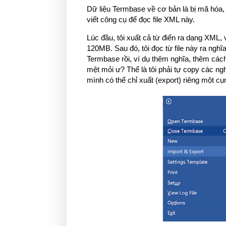
Dữ liệu Termbase về cơ bản là bị mã hóa, 
viết công cụ để đọc file XML này.
Lúc đầu, tôi xuất cả từ điển ra dạng XML, 
120MB. Sau đó, tôi đọc từ file này ra nghĩ
Termbase rồi, ví dụ thêm nghĩa, thêm cách d
mệt mỏi ư? Thế là tôi phải tự copy các ngh
mình có thể chỉ xuất (export) riêng một cụm