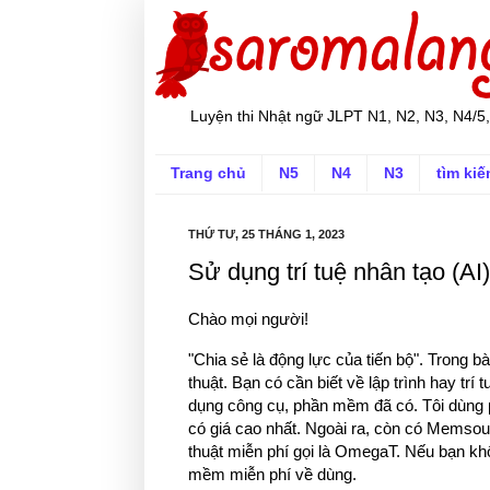
Luyện thi Nhật ngữ JLPT N1, N2, N3, N4/5,
Trang chủ
N5
N4
N3
tìm ki
THỨ TƯ, 25 THÁNG 1, 2023
Sử dụng trí tuệ nhân tạo (AI)
Chào mọi người!
"Chia sẻ là động lực của tiến bộ". Trong bà
thuật. Bạn có cần biết về lập trình hay tr
dụng công cụ, phần mềm đã có. Tôi dùng p
có giá cao nhất. Ngoài ra, còn có Mems
thuật miễn phí gọi là OmegaT. Nếu bạn kh
mềm miễn phí về dùng.