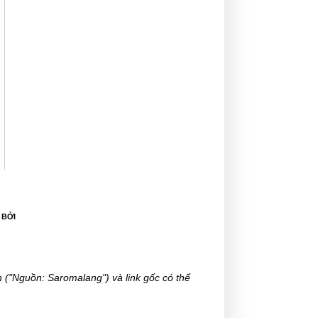
 BỞI
 ("Nguồn: Saromalang") và link gốc có thể