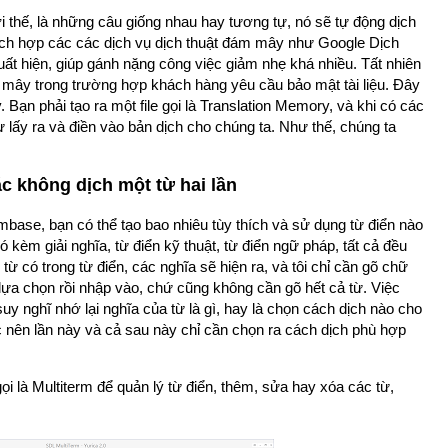
ợi thế, là những câu giống nhau hay tương tự, nó sẽ tự động dịch
tích hợp các các dịch vụ dịch thuật đám mây như Google Dịch
ất hiện, giúp gánh nặng công việc giảm nhẹ khá nhiều. Tất nhiên
mây trong trường hợp khách hàng yêu cầu bảo mật tài liệu. Đây
. Bạn phải tạo ra một file gọi là Translation Memory, và khi có các
lấy ra và điền vào bản dịch cho chúng ta. Như thế, chúng ta
c không dịch một từ hai lần
rmbase, bạn có thể tạo bao nhiêu tùy thích và sử dụng từ điển nào
ó kèm giải nghĩa, từ điển kỹ thuật, từ điển ngữ pháp, tất cả đều
từ có trong từ điển, các nghĩa sẽ hiện ra, và tôi chỉ cần gõ chữ
lựa chọn rồi nhập vào, chứ cũng không cần gõ hết cả từ. Việc
y nghĩ nhớ lại nghĩa của từ là gì, hay là chọn cách dịch nào cho
ớc nên lần này và cả sau này chỉ cần chọn ra cách dịch phù hợp
 là Multiterm để quản lý từ điển, thêm, sửa hay xóa các từ,