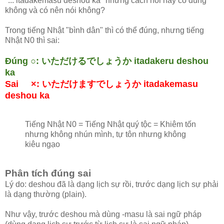
"... itadakemasu deshou ka" nhưng cách nói này có đúng
không và có nên nói không?
Trong tiếng Nhật "bình dân" thì có thể đúng, nhưng tiếng
Nhật N0 thì sai:
Đúng ○: いただけるでしょうか itadakeru deshou
ka
Sai ×: いただけますでしょうか itadakemasu
deshou ka
Tiếng Nhật N0 = Tiếng Nhật quý tộc = Khiêm tốn
nhưng không nhún mình, tự tôn nhưng không
kiêu ngạo
Phân tích đúng sai
Lý do: deshou đã là dạng lịch sự rồi, trước dạng lịch sự phải
là dạng thường (plain).
Như vậy, trước deshou mà dùng -masu là sai ngữ pháp