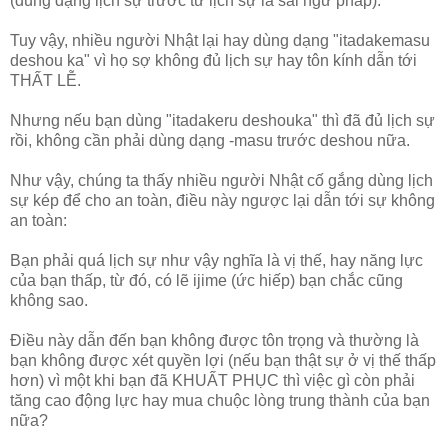
(dùng dạng lịch sự trước từ lịch sự là sai ngữ pháp).
Tuy vậy, nhiều người Nhật lại hay dùng dạng "itadakemasu
deshou ka" vì họ sợ không đủ lịch sự hay tôn kính dẫn tới
THẤT LỄ.
Nhưng nếu bạn dùng "itadakeru deshouka" thì đã đủ lịch sự
rồi, không cần phải dùng dạng -masu trước deshou nữa.
Như vậy, chúng ta thấy nhiều người Nhật cố gắng dùng lịch
sự kép để cho an toàn, điều này ngược lại dẫn tới sự không
an toàn:
Bạn phải quá lịch sự như vậy nghĩa là vị thế, hay năng lực
của bạn thấp, từ đó, có lẽ ijime (ức hiếp) bạn chắc cũng
không sao.
Điều này dẫn đến bạn không được tôn trọng và thường là
bạn không được xét quyền lợi (nếu bạn thật sự ở vị thế thấp
hơn) vì một khi bạn đã KHUẤT PHỤC thì việc gì còn phải
tăng cao động lực hay mua chuộc lòng trung thành của bạn
nữa?