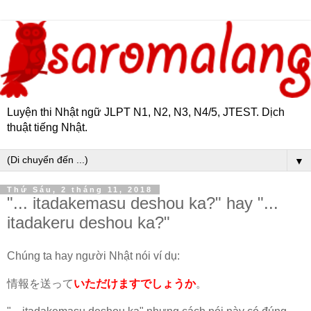
Luyện thi Nhật ngữ JLPT N1, N2, N3, N4/5, JTEST. Dịch
thuật tiếng Nhật.
▼
Thứ Sáu, 2 tháng 11, 2018
"... itadakemasu deshou ka?" hay "...
itadakeru deshou ka?"
Chúng ta hay người Nhật nói ví dụ:
情報を送って
いただけますでしょうか
。