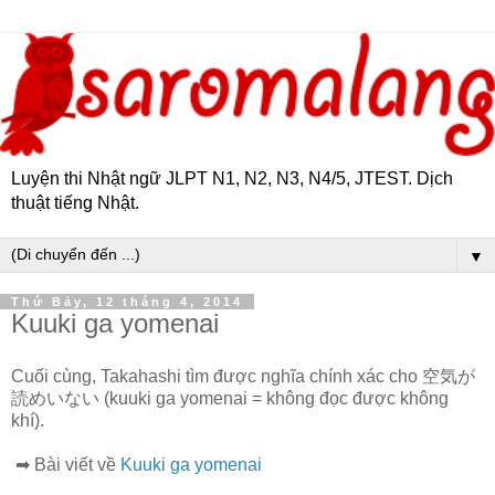
Luyện thi Nhật ngữ JLPT N1, N2, N3, N4/5, JTEST. Dịch
thuật tiếng Nhật.
▼
Thứ Bảy, 12 tháng 4, 2014
Kuuki ga yomenai
Cuối cùng, Takahashi tìm được nghĩa chính xác cho 空気が
読めいない (kuuki ga yomenai = không đọc được không
khí).
➡ Bài viết về
Kuuki ga yomenai