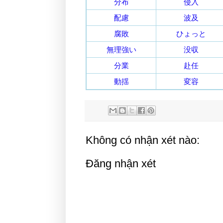
分布
侵入
配慮
波及
腐敗
ひょっと
無理強い
没収
分業
赴任
動揺
変容
Không có nhận xét nào:
Đăng nhận xét