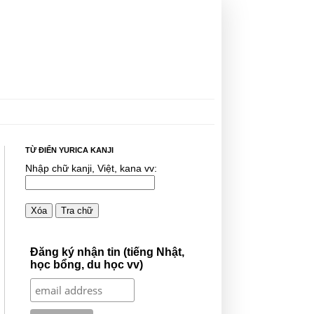
TỪ ĐIỂN YURICA KANJI
Nhập chữ kanji, Việt, kana vv:
Xóa
Tra chữ
Đăng ký nhận tin (tiếng Nhật,
học bổng, du học vv)