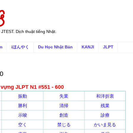
 JTEST. Dịch thuật tiếng Nhật.
ếm
iほんやく
Du Học Nhật Bản
KANJI
JLPT
00
 vựng JLPT N1 #551 - 600
振動
失業
和洋折衷
勝利
清掃
残業
示唆
創造
診療
空く
禁じる
かいま見る