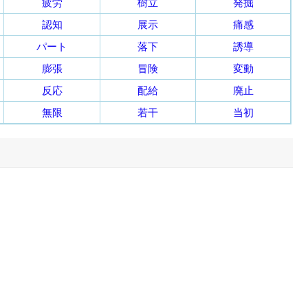
疲労
樹立
発掘
認知
展示
痛感
パート
落下
誘導
膨張
冒険
変動
反応
配給
廃止
無限
若干
当初