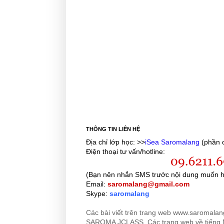
THÔNG TIN LIÊN HỆ
Địa chỉ lớp học: >>
iSea Saromalang
(phần c
Điện thoại tư vấn/hotline:
(Bạn nên nhắn SMS trước nội dung muốn h
Email:
saromalang@gmail.com
Skype:
saromalang
Các bài viết trên trang web www.saromala
SAROMA JCLASS. Các trang web về tiếng 