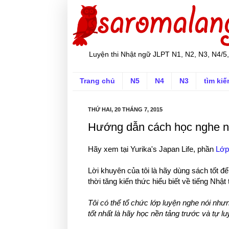
Luyện thi Nhật ngữ JLPT N1, N2, N3, N4/5,
Trang chủ
N5
N4
N3
tìm ki
THỨ HAI, 20 THÁNG 7, 2015
Hướng dẫn cách học nghe nói
Hãy xem tại Yurika's Japan Life, phần
Lớp
Lời khuyên của tôi là hãy dùng sách tốt đ
thời tăng kiến thức hiểu biết về tiếng Nhậ
Tôi có thể tổ chức lớp luyện nghe nói nh
tốt nhất là hãy học nền tảng trước và tự lu