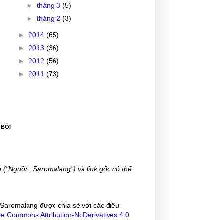
►
tháng 3
(5)
►
tháng 2
(3)
►
2014
(65)
►
2013
(36)
►
2012
(56)
►
2011
(73)
 BỞI
 ("Nguồn: Saromalang") và link gốc có thể
Saromalang
được chia sẻ với các điều
ve Commons Attribution-NoDerivatives 4.0