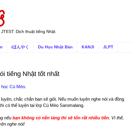
 JTEST. Dịch thuật tiếng Nhật.
ếm
iほんやく
Du Học Nhật Bản
KANJI
JLPT
 tiếng Nhật tốt nhất
 học Cú Mèo
.
ể luyện, chắc chắn bạn sẽ giỏi. Nếu muốn luyện nghe nói và đồng
t thì có thể luyện tại lớp Cú Mèo Saromalang.
ưng nếu
bạn không có nền tảng thì sẽ tốn rất nhiều tiền
. Vì thế,
yện nghe nói!