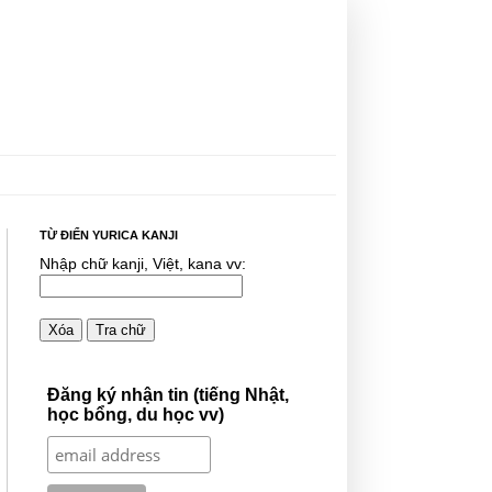
TỪ ĐIỂN YURICA KANJI
Nhập chữ kanji, Việt, kana vv:
Xóa
Tra chữ
Đăng ký nhận tin (tiếng Nhật,
học bổng, du học vv)