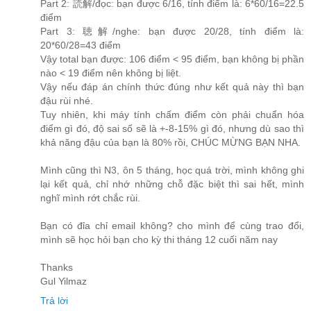
Part 2: 読解/đọc: bạn được 6/16, tính điểm là: 6*60/16=22.5
điểm
Part 3: 聴解/nghe: bạn được 20/28, tính điểm là:
20*60/28=43 điểm
Vậy total bạn được: 106 điểm < 95 điểm, bạn không bị phần
nào < 19 điểm nên không bị liệt.
Vậy nếu đáp án chính thức đúng như kết quả này thì bạn
đậu rùi nhé.
Tuy nhiên, khi máy tính chấm điểm còn phải chuẩn hóa
điểm gì đó, độ sai số sẽ là +-8-15% gì đó, nhưng dù sao thì
khả năng đậu của bạn là 80% rồi, CHÚC MỪNG BẠN NHA.
Mình cũng thì N3, ôn 5 tháng, học quá trời, mình không ghi
lại kết quả, chỉ nhớ những chỗ đặc biệt thì sai hết, mình
nghĩ mình rớt chắc rùi.
Bạn có đỉa chỉ email không? cho mình để cùng trao đổi,
mình sẽ học hỏi bạn cho kỳ thi tháng 12 cuối năm nay
Thanks
Gul Yilmaz
Trả lời