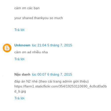
cảm ơn các bạn
your shared thankyou so much
Trả lời
Unknown
lúc 21:04 5 tháng 7, 2015
cảm ơn ad nhiều nha
Trả lời
Nặc danh
lúc 00:07 6 tháng 7, 2015
đáp án N2 nhé (theo cái trang admin giới thiệu)
https://farm1.staticflickr.com/354/19253110690_4c8cd0a0b
d_b.jpg
Trả lời