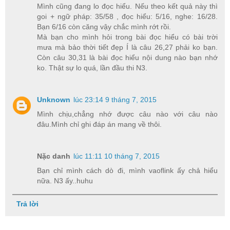
Mình cũng đang lo đọc hiểu. Nếu theo kết quả này thì
goi + ngữ pháp: 35/58 , đọc hiểu: 5/16, nghe: 16/28.
Bạn 6/16 còn căng vậy chắc mình rớt rồi.
Mà bạn cho mình hỏi trong bài đọc hiểu có bài trời
mưa mà bảo thời tiết đẹp Í là câu 26,27 phải ko bạn.
Còn câu 30,31 là bài đọc hiểu nội dung nào bạn nhớ
ko. Thật sự lo quá, lần đầu thi N3.
Unknown
lúc 23:14 9 tháng 7, 2015
Mình chịu,chẳng nhớ được câu nào với câu nào
đâu.Mình chỉ ghi đáp án mang về thôi.
Nặc danh
lúc 11:11 10 tháng 7, 2015
Bạn chỉ mình cách dò đi, mình vaoflink ấy chả hiểu
nữa. N3 ấy..huhu
Trả lời