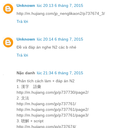
Unknown
lúc 20:13 6 tháng 7, 2015
http://m.hujiang.com/jp_nenglikaon2/p737674_3/
Trả lời
Unknown
lúc 20:14 6 tháng 7, 2015
Đề và đáp án nghe N2 các b nhé
Trả lời
Nặc danh
lúc 21:34 6 tháng 7, 2015
Phân tích cách làm + đáp án N2
1. 漢字 語彙
http://m.hujiang.com/jp/p737730/page2/
2. 文法
http://m.hujiang.com/jp/p737761/
http://m.hujiang.com/jp/p737761/page2/
http://m.hujiang.com/jp/p737761/page3/
3. 聴解 + script
http://m.hujiang.com/jp/p737674/