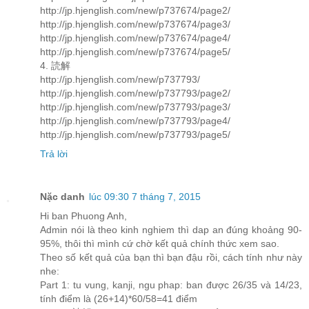
http://jp.hjenglish.com/new/p737674/page2/
http://jp.hjenglish.com/new/p737674/page3/
http://jp.hjenglish.com/new/p737674/page4/
http://jp.hjenglish.com/new/p737674/page5/
4. 読解
http://jp.hjenglish.com/new/p737793/
http://jp.hjenglish.com/new/p737793/page2/
http://jp.hjenglish.com/new/p737793/page3/
http://jp.hjenglish.com/new/p737793/page4/
http://jp.hjenglish.com/new/p737793/page5/
Trả lời
Nặc danh
lúc 09:30 7 tháng 7, 2015
Hi ban Phuong Anh,
Admin nói là theo kinh nghiem thì dap an đúng khoảng 90-
95%, thôi thì mình cứ chờ kết quả chính thức xem sao.
Theo số kết quả của bạn thì bạn đậu rồi, cách tính như này
nhe:
Part 1: tu vung, kanji, ngu phap: ban được 26/35 và 14/23,
tính điểm là (26+14)*60/58=41 điểm