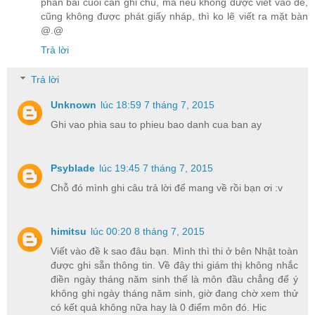
phần bài cuối cần ghi chú, mà nếu không được viết vào đề,
cũng không được phát giấy nháp, thì ko lẽ viết ra mặt bàn
@.@
Trả lời
Trả lời
Unknown
lúc 18:59 7 tháng 7, 2015
Ghi vao phia sau to phieu bao danh cua ban ay
Psyblade
lúc 19:45 7 tháng 7, 2015
Chỗ đó mình ghi câu trả lời để mang về rồi bạn ơi :v
himitsu
lúc 00:20 8 tháng 7, 2015
Viết vào đề k sao đâu bạn. Mình thì thi ở bên Nhật toàn
được ghi sẵn thông tin. Về đây thi giám thị không nhắc
điền ngày tháng năm sinh thế là môn đầu chẳng để ý
không ghi ngày tháng năm sinh, giờ đang chờ xem thử
có kết quả không nữa hay là 0 điểm môn đó. Hic