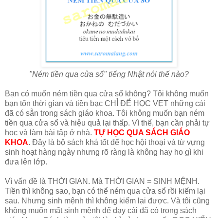
"Ném tiền qua cửa sổ" tiếng Nhật nói thế nào?
Bạn có muốn ném tiền qua cửa sổ không? Tôi không muốn
bạn tốn thời gian và tiền bạc CHỈ ĐỂ HỌC VẸT những cái
đã có sẵn trong sách giáo khoa. Tôi không muốn bạn ném
tiền qua cửa sổ và hiệu quả lại thấp. Vì thế, bạn cần phải tự
học và làm bài tập ở nhà.
TỰ HỌC QUA SÁCH GIÁO
KHOA
. Đây là bộ sách khá tốt để học hội thoại và từ vựng
sinh hoạt hàng ngày nhưng rõ ràng là không hay ho gì khi
đưa lên lớp.
Vì vấn đề là THỜI GIAN. Mà THỜI GIAN = SINH MỆNH.
Tiền thì không sao, bạn có thể ném qua cửa sổ rồi kiếm lại
sau. Nhưng sinh mệnh thì không kiếm lại được. Và tôi cũng
không muốn mất sinh mệnh để dạy cái đã có trong sách