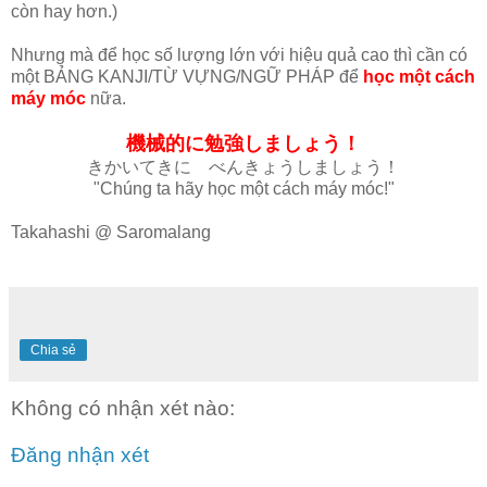
còn hay hơn.)
Nhưng mà để học số lượng lớn với hiệu quả cao thì cần có
một BẢNG KANJI/TỪ VỰNG/NGỮ PHÁP để
học một cách
máy móc
nữa.
機械的に勉強しましょう！
きかいてきに べんきょうしましょう！
"Chúng ta hãy học một cách máy móc!"
Takahashi @ Saromalang
Chia sẻ
Không có nhận xét nào:
Đăng nhận xét