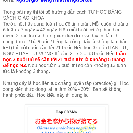
tôi là:
Người giỏi tiếng Nhật là người tốt!
Trong bài này thì tôi sẽ hướng dẫn cách TỰ HỌC BẰNG
SÁCH GIÁO KHOA.
Trước hết hãy dùng toán học để tính toán: Mỗi cuốn khoảng
6 tuần x 7 ngày = 42 ngày. Nếu mỗi buổi tới lớp bạn học
được 2 bài (tôi đã thử nghiệm trên lớp và dạy tốt lắm thì
cũng được 2 bài/buổi 2 tiếng là cùng, đấy là không làm bài
test) thì một cuốn cần tới 21 buổi. Nếu học 3 cuốn HÁN TỰ,
NGỮ PHÁP, TỪ VỰNG thì cần 21 x 3 = 63 buổi. Nếu
tuần
học 3 buổi thì sẽ cần tới 21 tuần tức là khoảng 5 tháng
để học N3
. Nếu học tuần 5 buổi thì sẽ cần khoảng 13 tuần
tức là khoảng 3 tháng.
Nhưng đấy là học liên tục chẳng luyện tập (practice) gì. Học
xong kiến thức đọng lại là tầm 20% - 30%. Bạn sẽ không
hạnh phúc đâu. Học kiểu này thì đúng là: