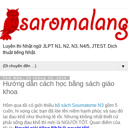
Luyện thi Nhật ngữ JLPT N1, N2, N3, N4/5, JTEST. Dịch
thuật tiếng Nhật.
▼
Thứ Năm, 15 tháng 10, 2015
Hướng dẫn cách học bằng sách giáo
khoa
Hôm qua tôi có giới thiệu
bộ sách Soumatome N3
gồm 5
cuốn, hi vọng các bạn đã lóe lên niềm hạnh phúc và sau đó
lại đau khổ như thường lệ rồi. Nhưng không nhất thiết cứ
phải sống đau khổ thì mới là NGƯỜI TỐT. Quan điểm của