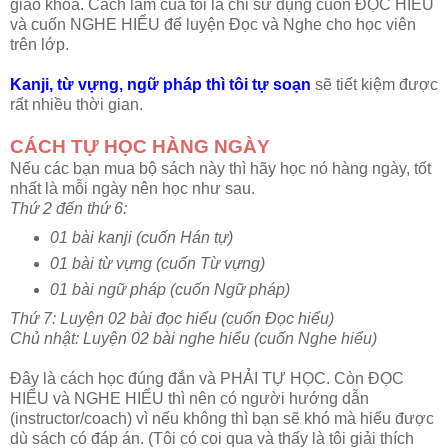
giáo khoa. Cách làm của tôi là chỉ sử dụng cuốn ĐỌC HIỂU
và cuốn NGHE HIỂU để luyện Đọc và Nghe cho học viên
trên lớp.
Kanji, từ vựng, ngữ pháp thì tôi tự soạn
sẽ tiết kiệm được
rất nhiều thời gian.
CÁCH TỰ HỌC HÀNG NGÀY
Nếu các bạn mua bộ sách này thì hãy học nó hàng ngày, tốt
nhất là mỗi ngày nên học như sau.
Thứ 2 đến thứ 6:
01 bài kanji (cuốn Hán tự)
01 bài từ vựng (cuốn Từ vựng)
01 bài ngữ pháp (cuốn Ngữ pháp)
Thứ 7: Luyện 02 bài đọc hiểu (cuốn Đọc hiểu)
Chủ nhật: Luyện 02 bài nghe hiểu (cuốn Nghe hiểu)
Đây là cách học đúng đắn và PHẢI TỰ HỌC. Còn ĐỌC
HIỂU và NGHE HIỂU thì nên có người hướng dẫn
(instructor/coach) vì nếu không thì bạn sẽ khó mà hiểu được
dù sách có đáp án. (Tôi có coi qua và thấy là tôi giải thích