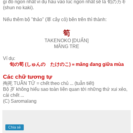
gì đó ngon nhất ví dụ hàu vào lúc ngon nhất sẽ là 旬のカキ
(shun no kaki).
Nếu thêm bộ "thảo" (草 cây cỏ) bên trên thì thành:
筍
TAKENOKO [DUẨN]
MĂNG TRE
Ví dụ:
旬の筍 (しゅんの たけのこ) = măng đang giữa mùa
Các chữ tương tự
殉死 TUẪN TỬ = chết theo chủ ... (tuẫn tiết)
Bộ 歹 không hiểu sao toàn liên quan tới những thứ xui xẻo,
cái chết ...
(C) Saromalang
Chia sẻ