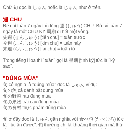
Chữ 旬 đọc là しゅん hoặc là じゅん như ở trên.
週 CHU
Để chỉ tuần 7 ngày thì dùng 週 (しゅう) CHU. Bởi vì tuần 7
ngày là một CHU KỲ 周期 đi hết một vòng.
先週 (せんしゅう) [tiên chu] = tuần trước
今週 (こんしゅう) [kim chu] = tuần này
来週 (らいしゅう) [lai chu] = tuần tới
Trong tiếng Hoa thì "tuần" gọi là 星期 [tinh kỳ] tức là "kỳ
sao".
"ĐÚNG MÙA"
旬 có nghĩa là "đúng mùa" đọc là しゅん ví dụ:
旬の魚 cá đánh bắt đúng mùa
旬の野菜 rau đúng mùa
旬の果物 trái cây đúng mùa
旬の食材 thực phẩm đúng mùa
旬 ở đây đọc là しゅん gần nghĩa với 食べ頃 (たべごろ) tức
là "lúc ăn được". 旬 thường chỉ là khoảng thời gian mà thứ