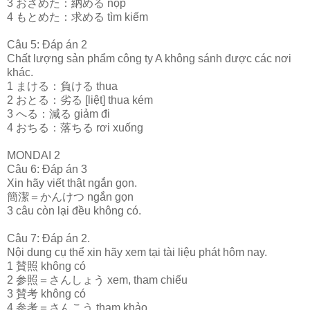
3 おさめた：納める nộp
4 もとめた：求める tìm kiếm
Câu 5: Đáp án 2
Chất lượng sản phẩm công ty A không sánh được các nơi
khác.
1 まける：負ける thua
2 おとる：劣る [liệt] thua kém
3 へる：減る giảm đi
4 おちる：落ちる rơi xuống
MONDAI 2
Câu 6: Đáp án 3
Xin hãy viết thật ngắn gọn.
簡潔＝かんけつ ngắn gọn
3 câu còn lại đều không có.
Câu 7: Đáp án 2.
Nội dung cụ thể xin hãy xem tại tài liệu phát hôm nay.
1 賛照 không có
2 参照＝さんしょう xem, tham chiếu
3 賛考 không có
4 参考＝さんこう tham khảo