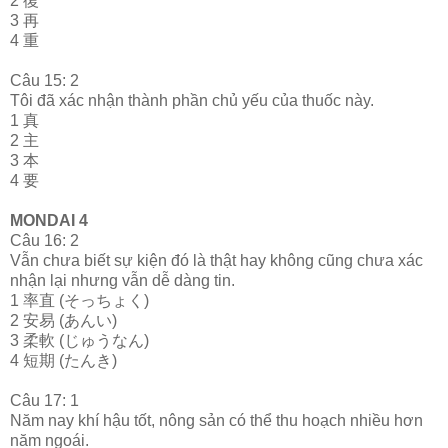
2 復
3 再
4 重
Câu 15: 2
Tôi đã xác nhận thành phần chủ yếu của thuốc này.
1 真
2 主
3 本
4 要
MONDAI 4
Câu 16: 2
Vẫn chưa biết sự kiện đó là thật hay không cũng chưa xác
nhận lại nhưng vẫn dễ dàng tin.
1 率直 (そっちょく)
2 安易 (あんい)
3 柔軟 (じゅうなん)
4 短期 (たんき)
Câu 17: 1
Năm nay khí hậu tốt, nông sản có thể thu hoạch nhiều hơn
năm ngoái.