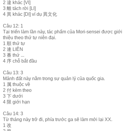
2 違 khác [VI]
3 離 tách rời [LI]
4 異 khác [DỊ] ví dụ 異文化
Câu 12: 1
Tại triển làm lần này, tác phẩm của Mori-sensei được giới
thiệu theo thứ tự niên đại.
1 順 thứ tự
2 連 LIÊN
3 番 thứ ...
4 序 chỗ bắt đầu
Câu 13: 3
Mảnh đất này nằm trong sự quản lý của quốc gia.
1 属 thuộc về
2 付 kèm theo
3 下 dưới
4 限 giới hạn
Câu 14: 3
Từ tháng này trở đi, phía trước ga sẽ làm mới lại XX.
1 改