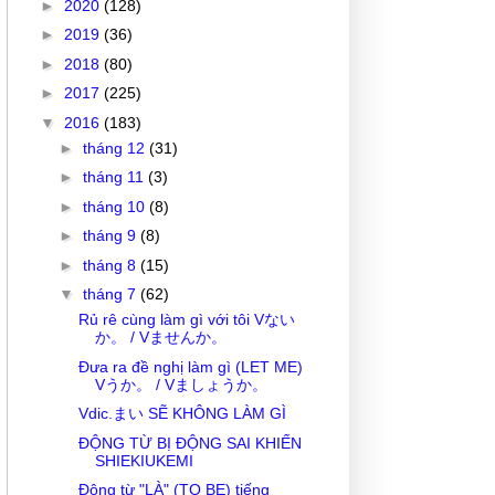
►
2020
(128)
►
2019
(36)
►
2018
(80)
►
2017
(225)
▼
2016
(183)
►
tháng 12
(31)
►
tháng 11
(3)
►
tháng 10
(8)
►
tháng 9
(8)
►
tháng 8
(15)
▼
tháng 7
(62)
Rủ rê cùng làm gì với tôi Vない
か。 / Vませんか。
Đưa ra đề nghị làm gì (LET ME)
Vうか。 / Vましょうか。
Vdic.まい SẼ KHÔNG LÀM GÌ
ĐỘNG TỪ BỊ ĐỘNG SAI KHIẾN
SHIEKIUKEMI
Động từ "LÀ" (TO BE) tiếng