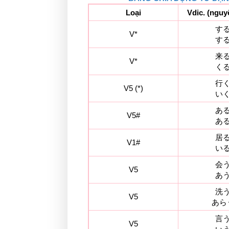
Loại
Vdic. (nguy
す
V*
す
来
V*
く
行
V5 (*)
い
あ
V5#
あ
居
V1#
い
会
V5
あ
洗
V5
あら
言
V5