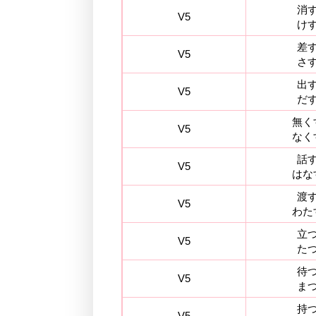
消
V5
け
差
V5
さ
出
V5
だ
無く
V5
なく
話
V5
はな
渡
V5
わた
立
V5
た
待
V5
ま
持
V5