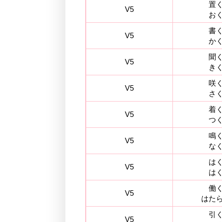
置
V5
お
書
V5
か
聞
V5
き
咲
V5
さ
着
V5
つ
鳴
V5
な
は
V5
は
働
V5
はた
引
V5