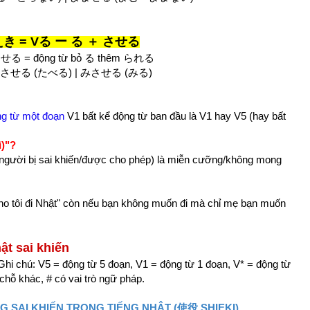
き = Vる ー る ＋ させる
させる = động từ bỏ る thêm られる
たべさせる (たべる) | みさせる (みる)
g từ một đoạn
V1 bất kể động từ ban đầu là V1 hay V5 (hay bất
ì)"?
 người bị sai khiến/được cho phép) là miễn cưỡng/không mong
 cho tôi đi Nhật" còn nếu bạn không muốn đi mà chỉ mẹ bạn muốn
ật sai khiến
Ghi chú: V5 = động từ 5 đoạn, V1 = động từ 1 đoạn, V* = động từ
) chỗ khác, # có vai trò ngữ pháp.
 SAI KHIẾN TRONG TIẾNG NHẬT (使役 SHIEKI)