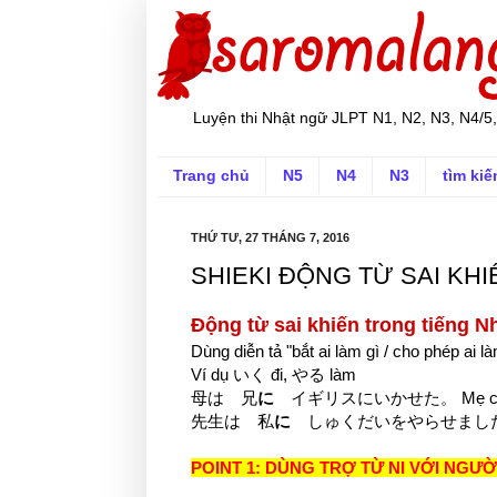
Luyện thi Nhật ngữ JLPT N1, N2, N3, N4/5,
Trang chủ
N5
N4
N3
tìm ki
THỨ TƯ, 27 THÁNG 7, 2016
SHIEKI ĐỘNG TỪ SAI KHI
Động từ sai khiến trong tiếng N
Dùng diễn tả "bắt ai làm gì / cho phép ai
Ví dụ いく đi, やる làm
母は 兄
に
イギリスにいかせた。 Mẹ cho anh
先生は 私
に
しゅくだいをやらせました。 Thầy g
POINT 1: DÙNG TRỢ TỪ NI VỚI NGƯ