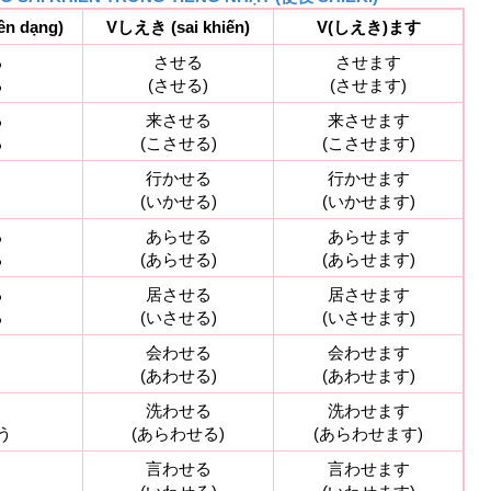
ên dạng)
Vしえき (sai khiến)
V(しえき)ます
る
させる
させます
る
(させる)
(させます)
る
来させる
来させます
る
(こさせる)
(こさせます)
く
行かせる
行かせます
く
(いかせる)
(いかせます)
る
あらせる
あらせます
る
(あらせる)
(あらせます)
る
居させる
居させます
る
(いさせる)
(いさせます)
う
会わせる
会わせます
う
(あわせる)
(あわせます)
う
洗わせる
洗わせます
う
(あらわせる)
(あらわせます)
う
言わせる
言わせます