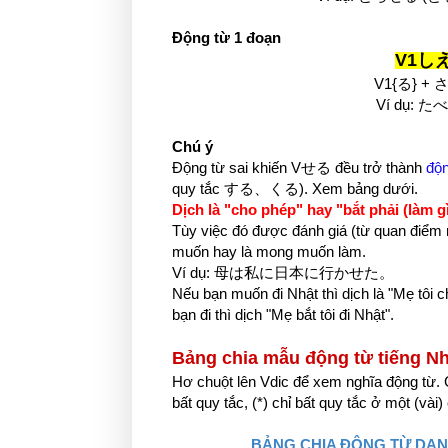
Động từ 1 đoạn
V1しえ
V1{る} + 
Ví dụ: 
Chú ý
Động từ sai khiến Vせる đều trở thành
độn
quy tắc する、くる). Xem bảng dưới.
Dịch là "cho phép" hay "bắt phải (làm g
Tùy việc đó được đánh giá (từ quan điểm
muốn hay là mong muốn làm.
Ví dụ: 母は私に日本に行かせた。
Nếu bạn muốn đi Nhật thì dịch là "Mẹ tôi
bạn đi thì dịch "Mẹ bắt tôi đi Nhật".
Bảng chia mẫu động từ tiếng Nh
Hơ chuột lên Vdic để xem nghĩa động từ. 
bất quy tắc, (*) chỉ bất quy tắc ở một (vài
BẢNG CHIA ĐỘNG TỪ DẠNG