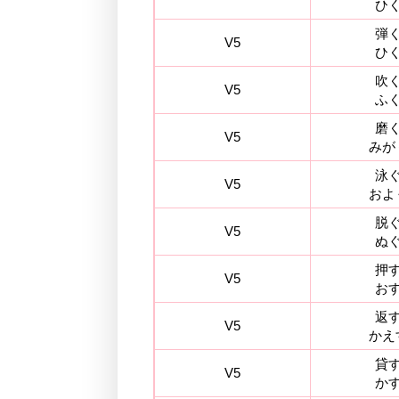
ひ
弾
V5
ひ
吹
V5
ふ
磨
V5
みが
泳
V5
およ
脱
V5
ぬ
押
V5
お
返
V5
かえ
貸
V5
か