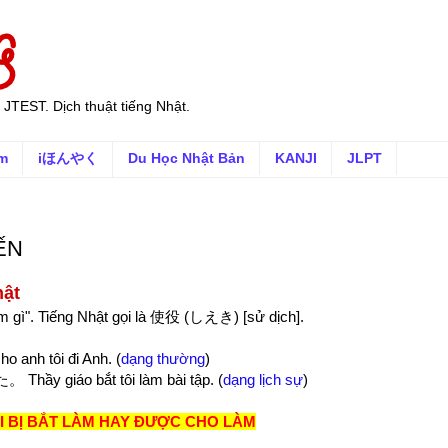
 JTEST. Dịch thuật tiếng Nhật.
ếm
iほんやく
Du Học Nhật Bản
KANJI
JLPT
ẾN
hật
 làm gì". Tiếng Nhật gọi là 使役 (しえき) [sử dịch].
 tôi đi Anh. (
dạng thường
)
iáo bắt tôi làm bài tập. (
dạng lịch sự
)
ỜI BỊ BẮT LÀM HAY ĐƯỢC CHO LÀM