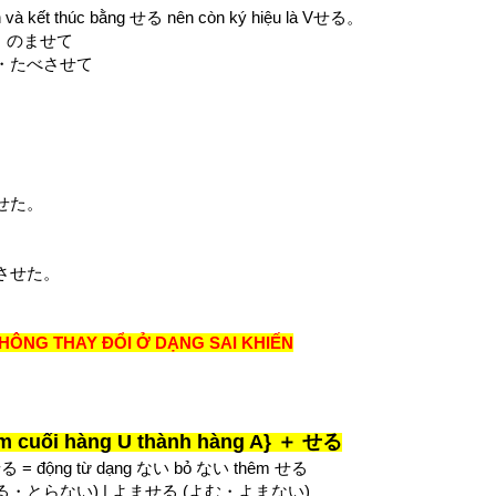
oạn và kết thúc bằng せる nên còn ký hiệu là Vせる。
・のませて
・たべさせて
.
せた。
させた。
HÔNG THAY ĐỔI Ở DẠNG SAI KHIẾN
m cuối hàng U thành hàng A} ＋ せる
= động từ dạng ない bỏ ない thêm せる
(とる・とらない) | よませる (よむ・よまない)