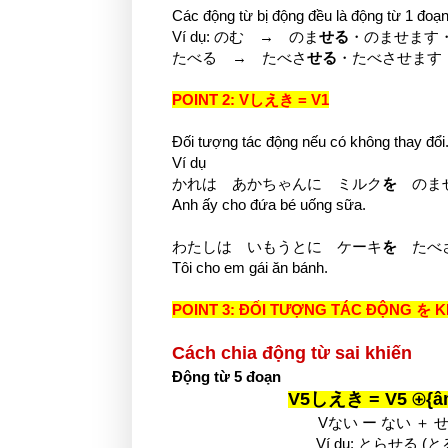
Các động từ bị động đều là động từ 1 đ
Ví dụ: のむ → のま
せる
・のませます
たべる → たべさ
せる
・たべさせます
POINT 2: Vしえき = V1
Đối tượng tác động nếu có không thay đổi
Ví dụ
かれは あかちゃんに ミルク
を
のま
Anh ấy cho đứa bé uống sữa.
わたしは いもうとに ケーキ
を
たべ
Tôi cho em gái ăn bánh.
POINT 3: ĐỐI TƯỢNG TÁC ĐỘNG を K
Cách chia động từ sai khiến
Động từ 5 đoạn
V5しえき = V5
⊕
{â
Vない ー ない ＋ せる 
Ví dụ: とらせる 