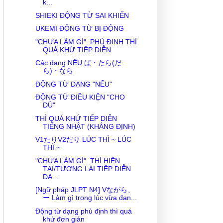
k...
SHIEKI ĐỘNG TỪ SAI KHIẾN
UKEMI ĐỘNG TỪ BỊ ĐỘNG
"CHƯA LÀM GÌ": PHỦ ĐỊNH THÌ
QUÁ KHỨ TIẾP DIỄN
Các dạng NẾU ば・たら(だ
ら)・なら
ĐỘNG TỪ DẠNG "NẾU"
ĐỘNG TỪ ĐIỀU KIỆN "CHO
DÙ"
THÌ QUÁ KHỨ TIẾP DIỄN
TIẾNG NHẬT (KHẲNG ĐỊNH)
V1たりV2だり LÚC THÌ ~ LÚC
THÌ ~
"CHƯA LÀM GÌ": THÌ HIỆN
TẠI/TƯƠNG LAI TIẾP DIỄN
DẠ...
[Ngữ pháp JLPT N4] Vながら、
ー Làm gì trong lúc vừa đan...
Động từ dạng phủ định thì quá
khứ đơn giản