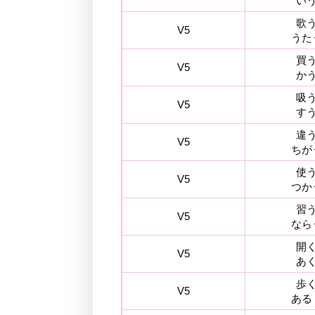
い
歌
V5
うた
買
V5
か
吸
V5
す
違
V5
ちが
使
V5
つか
習
V5
なら
開
V5
あ
歩
V5
ある