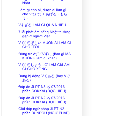
Nhật
Làm gì cho ai, được ai làm gì
cho Vて(で) + あげる・もら
う・...
Vすぎる LÀM GÌ QUÁ NHIỀU
7 lỗi phát âm tiếng Nhật thường
gặp ở người Việt
Vて(で)ほしい MUỐN AI LÀM GÌ
CHO "TÔI"
Động từ Vず／Vずに (làm gì MÀ
KHÔNG làm gì khác)
Vて(で)しまう LỠ LÀM GÌ/LÀM
GÌ CHO XONG
Dạng bị động Vてある (hay Vで
ある)
Đáp án JLPT N3 kỳ 07/2016
phần DOKKAI (ĐỌC HIỂU)
Đáp án JLPT N2 kỳ 07/2016
phần DOKKAI (ĐỌC HIỂU)
Giải đáp ngữ pháp JLPT N2
phần BUNPOU (NGỮ PHÁP)